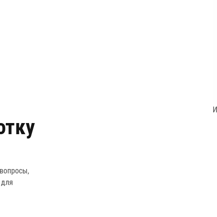
И
отку
 вопросы,
 для