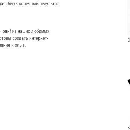
лжен быть конечный результат.
– однf из наших любимых
отовы создать интернет-
С
нания и опыт.
К