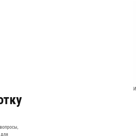
И
отку
 вопросы,
 для